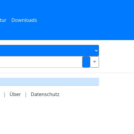
tur
Downloads
|
Über
|
Datenschutz