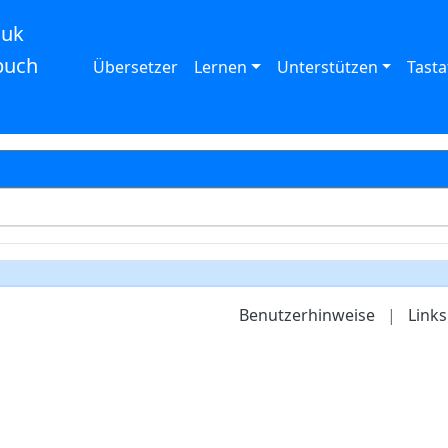
auk
buch
Übersetzer
Lernen
Unterstützen
Tasta
Benutzerhinweise
|
Links