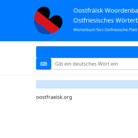
Oostfräisk Woordenb
Ostfriesisches Wörter
Wörterbuch fürs Ostfriesische Platt
oostfraeisk.org