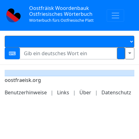
Oostfräisk Woordenbauk
Ostfriesisches Wörterbuch
Wörterbuch fürs Ostfriesische Platt
oostfraeisk.org
Benutzerhinweise
|
Links
|
Über
|
Datenschutz