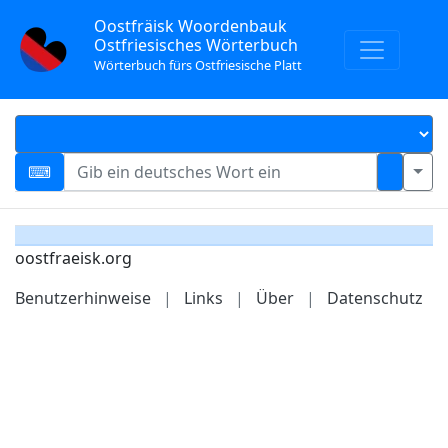
Oostfräisk Woordenbauk
Ostfriesisches Wörterbuch
Wörterbuch fürs Ostfriesische Platt
oostfraeisk.org
Benutzerhinweise
|
Links
|
Über
|
Datenschutz