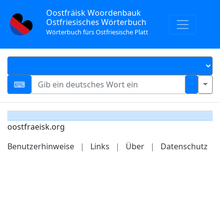
Oostfräisk Woordenbauk
Ostfriesisches Wörterbuch
Wörterbuch fürs Ostfriesische Platt
oostfraeisk.org
Benutzerhinweise
|
Links
|
Über
|
Datenschutz