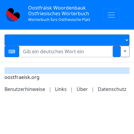
Oostfräisk Woordenbauk
Ostfriesisches Wörterbuch
Wörterbuch fürs Ostfriesische Platt
oostfraeisk.org
Benutzerhinweise
|
Links
|
Über
|
Datenschutz