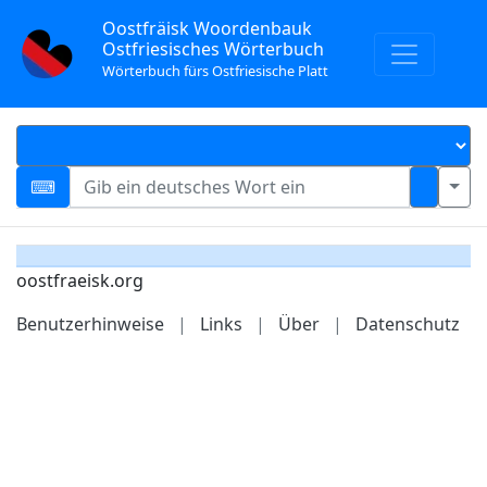
Oostfräisk Woordenbauk
Ostfriesisches Wörterbuch
Wörterbuch fürs Ostfriesische Platt
oostfraeisk.org
Benutzerhinweise
|
Links
|
Über
|
Datenschutz