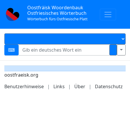
Oostfräisk Woordenbauk
Ostfriesisches Wörterbuch
Wörterbuch fürs Ostfriesische Platt
oostfraeisk.org
Benutzerhinweise
|
Links
|
Über
|
Datenschutz