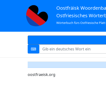
Oostfräisk Woordenb
Ostfriesisches Wörter
Wörterbuch fürs Ostfriesische Platt
oostfraeisk.org