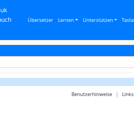
auk
buch
Übersetzer
Lernen
Unterstützen
Tasta
Benutzerhinweise
|
Links