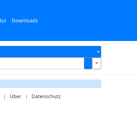
tur
Downloads
|
Über
|
Datenschutz