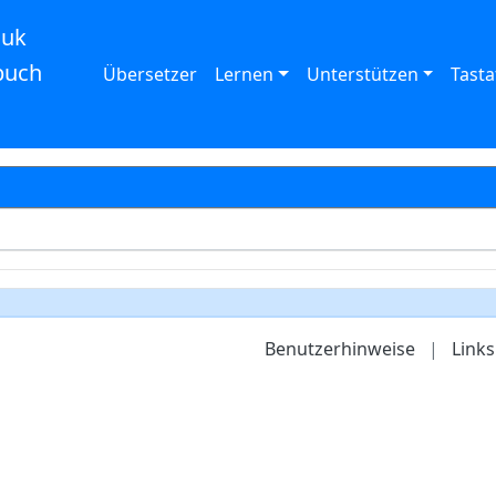
auk
buch
Übersetzer
Lernen
Unterstützen
Tasta
Benutzerhinweise
|
Links