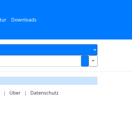
tur
Downloads
|
Über
|
Datenschutz