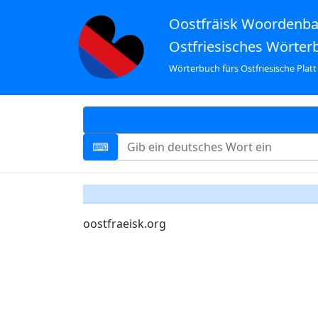
Oostfräisk Woordenb
Ostfriesisches Wörter
Wörterbuch fürs Ostfriesische Platt
oostfraeisk.org