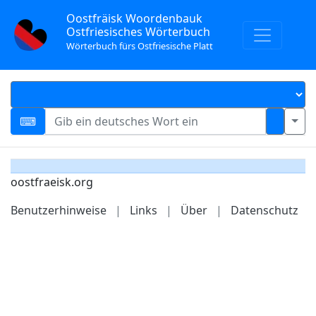
Oostfräisk Woordenbauk
Ostfriesisches Wörterbuch
Wörterbuch fürs Ostfriesische Platt
oostfraeisk.org
Benutzerhinweise
|
Links
|
Über
|
Datenschutz