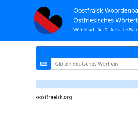
Oostfräisk Woordenb
Ostfriesisches Wörter
Wörterbuch fürs Ostfriesische Platt
oostfraeisk.org