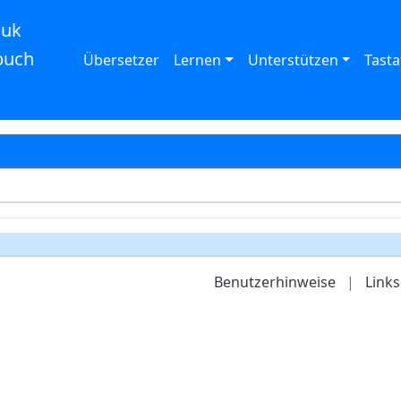
auk
buch
Übersetzer
Lernen
Unterstützen
Tasta
Benutzerhinweise
|
Links