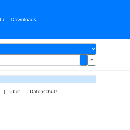
tur
Downloads
|
Über
|
Datenschutz