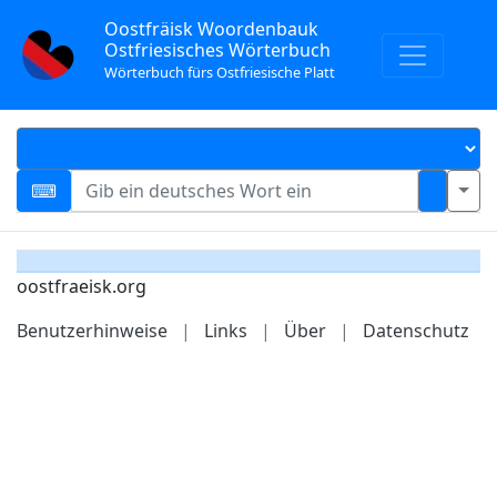
Oostfräisk Woordenbauk
Ostfriesisches Wörterbuch
Wörterbuch fürs Ostfriesische Platt
oostfraeisk.org
Benutzerhinweise
|
Links
|
Über
|
Datenschutz