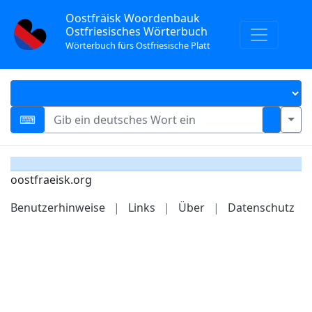
Oostfräisk Woordenbauk
Ostfriesisches Wörterbuch
Wörterbuch fürs Ostfriesische Platt
oostfraeisk.org
Benutzerhinweise
|
Links
|
Über
|
Datenschutz