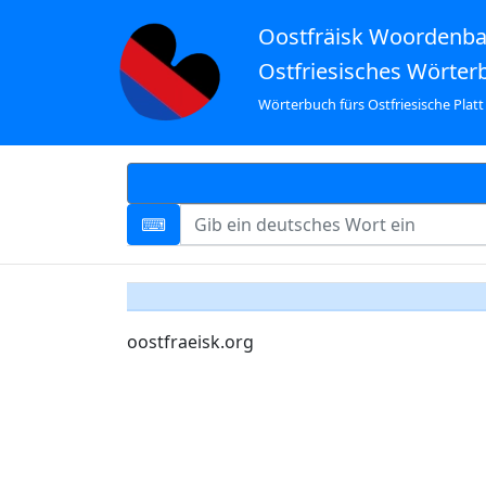
Oostfräisk Woordenb
Ostfriesisches Wörter
Wörterbuch fürs Ostfriesische Platt
oostfraeisk.org