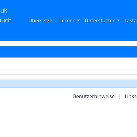
auk
buch
Übersetzer
Lernen
Unterstützen
Tasta
Benutzerhinweise
|
Links