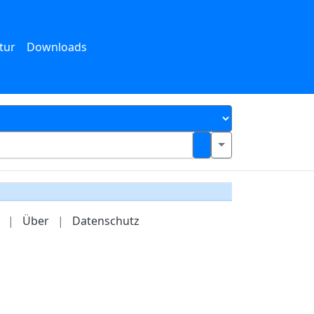
tur
Downloads
|
Über
|
Datenschutz