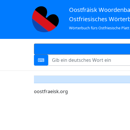
Oostfräisk Woordenb
Ostfriesisches Wörter
Wörterbuch fürs Ostfriesische Platt
oostfraeisk.org