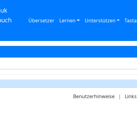
auk
buch
Übersetzer
Lernen
Unterstützen
Tasta
Benutzerhinweise
|
Links