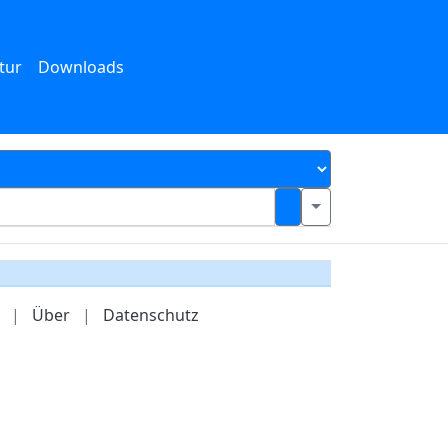
tur
Downloads
|
Über
|
Datenschutz