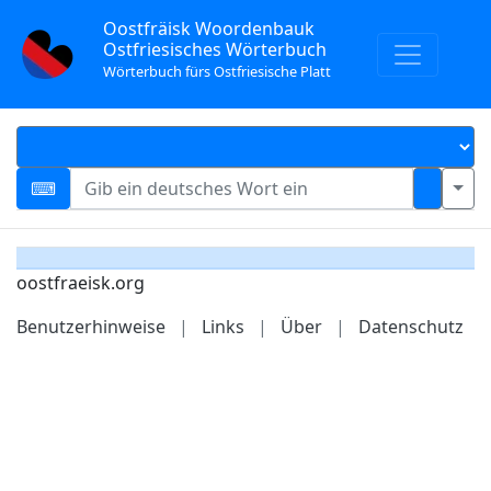
Oostfräisk Woordenbauk
Ostfriesisches Wörterbuch
Wörterbuch fürs Ostfriesische Platt
oostfraeisk.org
Benutzerhinweise
|
Links
|
Über
|
Datenschutz