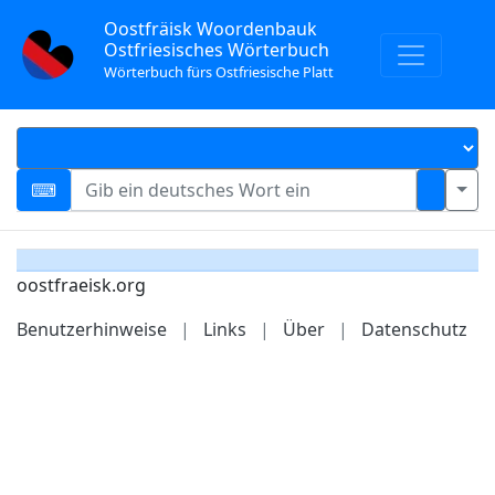
Oostfräisk Woordenbauk
Ostfriesisches Wörterbuch
Wörterbuch fürs Ostfriesische Platt
oostfraeisk.org
Benutzerhinweise
|
Links
|
Über
|
Datenschutz