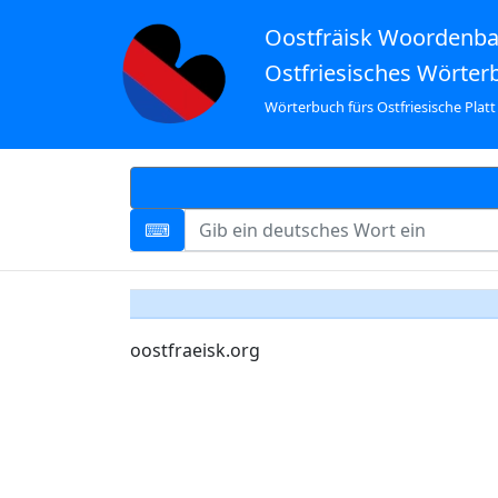
Oostfräisk Woordenb
Ostfriesisches Wörter
Wörterbuch fürs Ostfriesische Platt
oostfraeisk.org