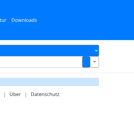
tur
Downloads
|
Über
|
Datenschutz