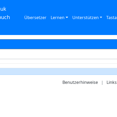
auk
buch
Übersetzer
Lernen
Unterstützen
Tasta
Benutzerhinweise
|
Links