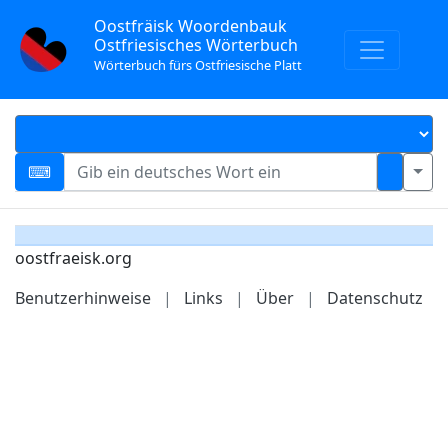
Oostfräisk Woordenbauk
Ostfriesisches Wörterbuch
Wörterbuch fürs Ostfriesische Platt
oostfraeisk.org
Benutzerhinweise
|
Links
|
Über
|
Datenschutz