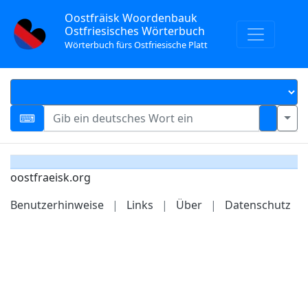
Oostfräisk Woordenbauk
Ostfriesisches Wörterbuch
Wörterbuch fürs Ostfriesische Platt
oostfraeisk.org
Benutzerhinweise
|
Links
|
Über
|
Datenschutz