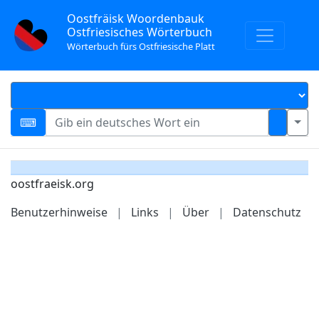
Oostfräisk Woordenbauk
Ostfriesisches Wörterbuch
Wörterbuch fürs Ostfriesische Platt
oostfraeisk.org
Benutzerhinweise
|
Links
|
Über
|
Datenschutz