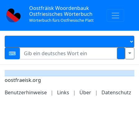
Oostfräisk Woordenbauk
Ostfriesisches Wörterbuch
Wörterbuch fürs Ostfriesische Platt
oostfraeisk.org
Benutzerhinweise
|
Links
|
Über
|
Datenschutz