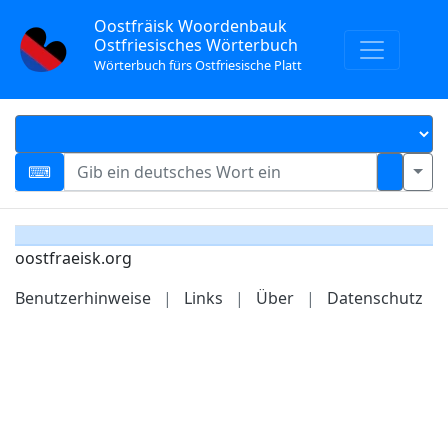
Oostfräisk Woordenbauk
Ostfriesisches Wörterbuch
Wörterbuch fürs Ostfriesische Platt
oostfraeisk.org
Benutzerhinweise
|
Links
|
Über
|
Datenschutz