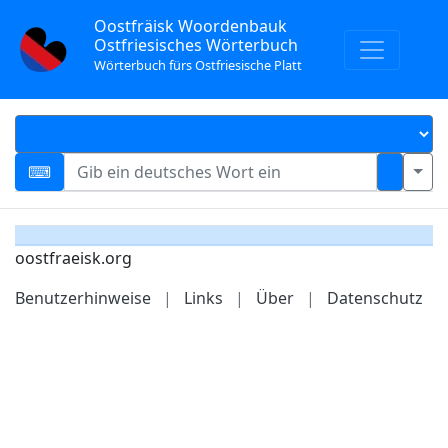
Oostfräisk Woordenbauk
Ostfriesisches Wörterbuch
Wörterbuch fürs Ostfriesische Platt
oostfraeisk.org
Benutzerhinweise
|
Links
|
Über
|
Datenschutz