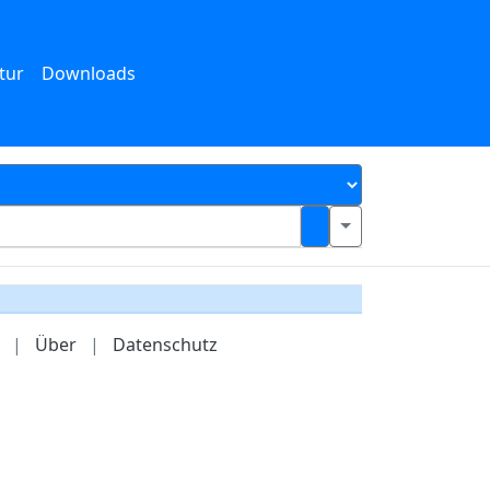
tur
Downloads
|
Über
|
Datenschutz