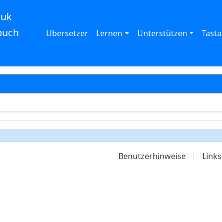
auk
buch
Übersetzer
Lernen
Unterstützen
Tasta
Benutzerhinweise
|
Links