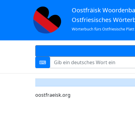
Oostfräisk Woordenb
Ostfriesisches Wörter
Wörterbuch fürs Ostfriesische Platt
oostfraeisk.org