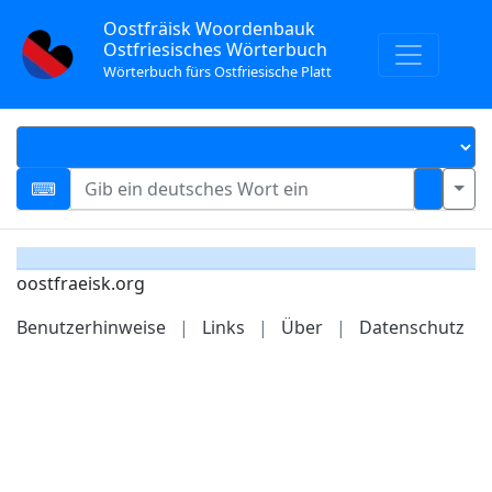
Oostfräisk Woordenbauk
Ostfriesisches Wörterbuch
Wörterbuch fürs Ostfriesische Platt
oostfraeisk.org
Benutzerhinweise
|
Links
|
Über
|
Datenschutz