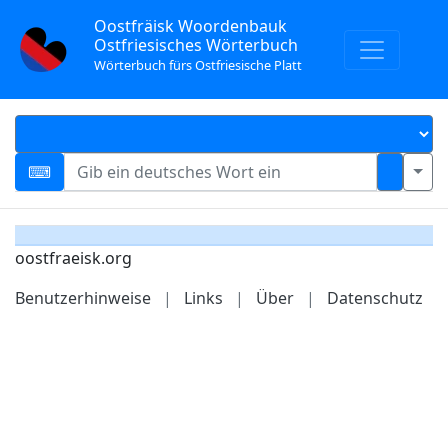
Oostfräisk Woordenbauk
Ostfriesisches Wörterbuch
Wörterbuch fürs Ostfriesische Platt
oostfraeisk.org
Benutzerhinweise
|
Links
|
Über
|
Datenschutz