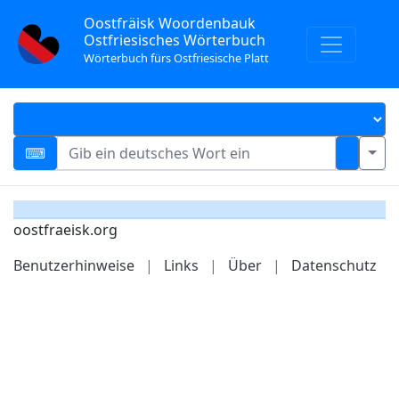
Oostfräisk Woordenbauk
Ostfriesisches Wörterbuch
Wörterbuch fürs Ostfriesische Platt
oostfraeisk.org
Benutzerhinweise
|
Links
|
Über
|
Datenschutz