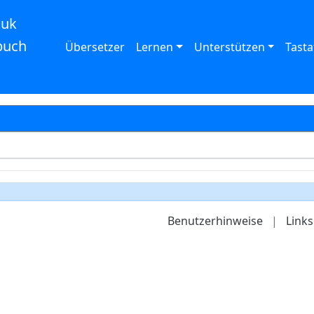
auk
buch
Übersetzer
Lernen
Unterstützen
Tasta
Benutzerhinweise
|
Links