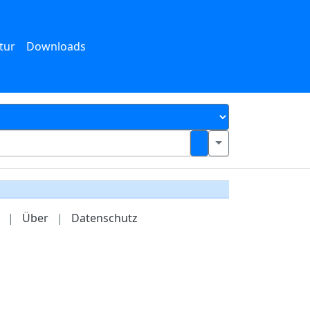
tur
Downloads
|
Über
|
Datenschutz