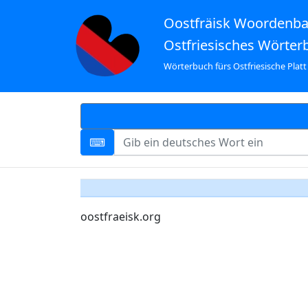
Oostfräisk Woordenb
Ostfriesisches Wörter
Wörterbuch fürs Ostfriesische Platt
oostfraeisk.org