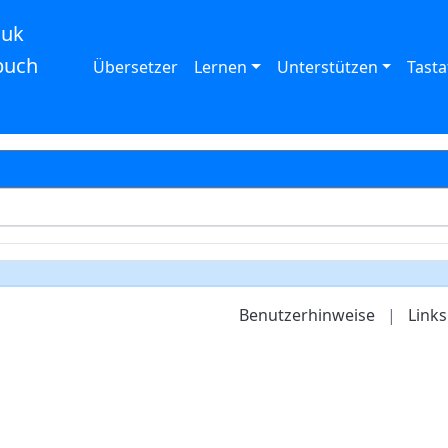
auk
buch
Übersetzer
Lernen
Unterstützen
Tasta
Benutzerhinweise
|
Links