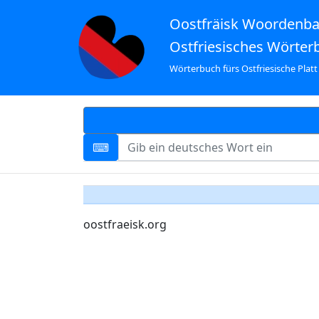
Oostfräisk Woordenb
Ostfriesisches Wörter
Wörterbuch fürs Ostfriesische Platt
oostfraeisk.org