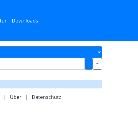
tur
Downloads
|
Über
|
Datenschutz