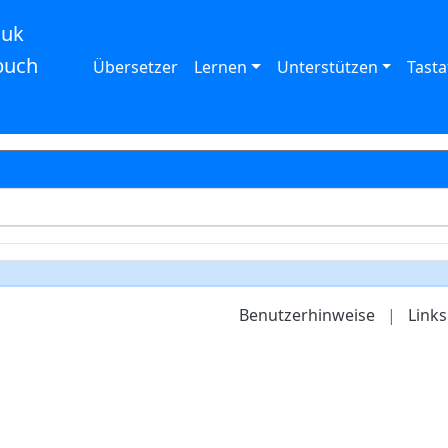
auk
buch
Übersetzer
Lernen
Unterstützen
Tasta
Benutzerhinweise
|
Links