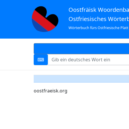
Oostfräisk Woordenb
Ostfriesisches Wörter
Wörterbuch fürs Ostfriesische Platt
oostfraeisk.org