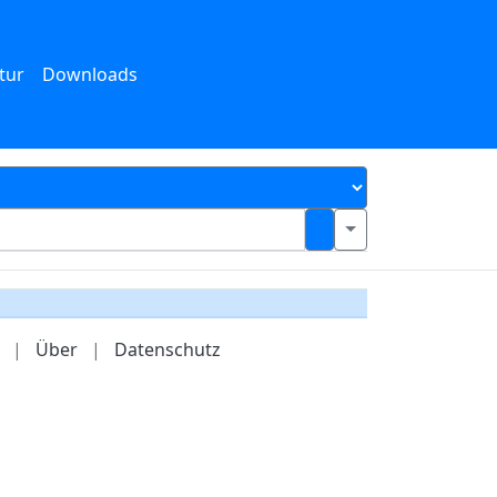
tur
Downloads
|
Über
|
Datenschutz