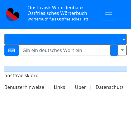
Oostfräisk Woordenbauk
Ostfriesisches Wörterbuch
Wörterbuch fürs Ostfriesische Platt
oostfraeisk.org
Benutzerhinweise
|
Links
|
Über
|
Datenschutz