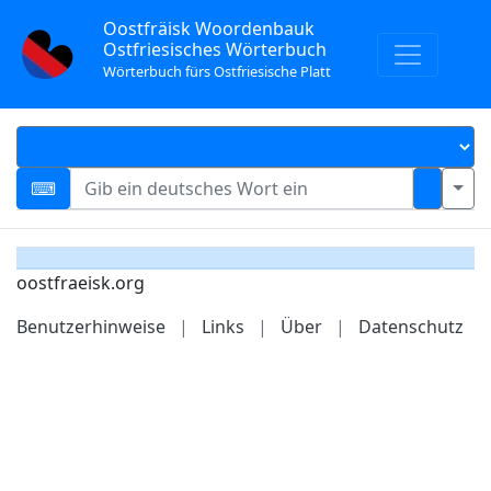
Oostfräisk Woordenbauk
Ostfriesisches Wörterbuch
Wörterbuch fürs Ostfriesische Platt
oostfraeisk.org
Benutzerhinweise
|
Links
|
Über
|
Datenschutz