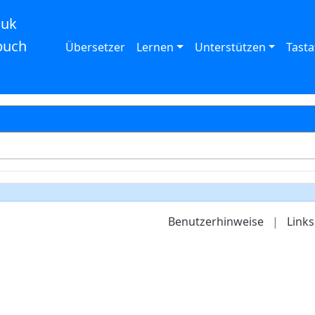
auk
buch
Übersetzer
Lernen
Unterstützen
Tasta
Benutzerhinweise
|
Links