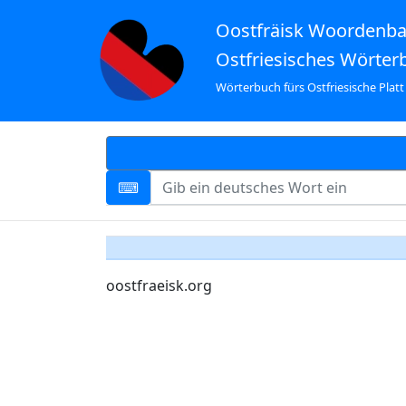
Oostfräisk Woordenb
Ostfriesisches Wörter
Wörterbuch fürs Ostfriesische Platt
oostfraeisk.org