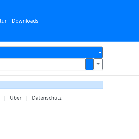
tur
Downloads
|
Über
|
Datenschutz