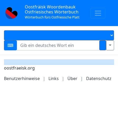
Oostfräisk Woordenbauk
Ostfriesisches Wörterbuch
Wörterbuch fürs Ostfriesische Platt
oostfraeisk.org
Benutzerhinweise
|
Links
|
Über
|
Datenschutz