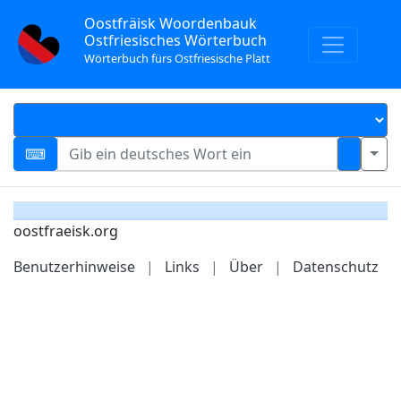
Oostfräisk Woordenbauk
Ostfriesisches Wörterbuch
Wörterbuch fürs Ostfriesische Platt
oostfraeisk.org
Benutzerhinweise
|
Links
|
Über
|
Datenschutz