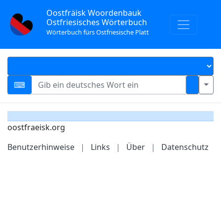
Oostfräisk Woordenbauk
Ostfriesisches Wörterbuch
Wörterbuch fürs Ostfriesische Platt
oostfraeisk.org
Benutzerhinweise
|
Links
|
Über
|
Datenschutz