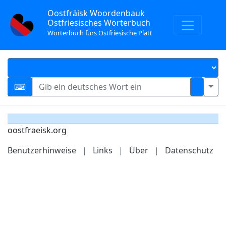
Oostfräisk Woordenbauk
Ostfriesisches Wörterbuch
Wörterbuch fürs Ostfriesische Platt
oostfraeisk.org
Benutzerhinweise
|
Links
|
Über
|
Datenschutz