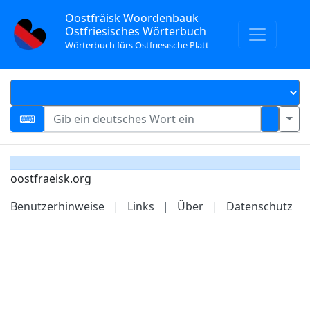
Oostfräisk Woordenbauk
Ostfriesisches Wörterbuch
Wörterbuch fürs Ostfriesische Platt
oostfraeisk.org
Benutzerhinweise
|
Links
|
Über
|
Datenschutz