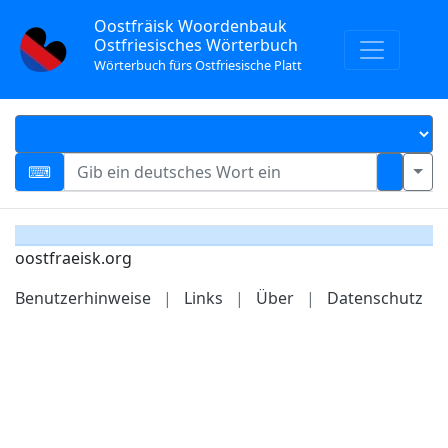
Oostfräisk Woordenbauk
Ostfriesisches Wörterbuch
Wörterbuch fürs Ostfriesische Platt
oostfraeisk.org
Benutzerhinweise
|
Links
|
Über
|
Datenschutz