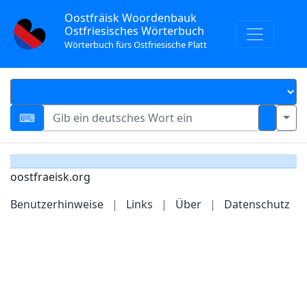
Oostfräisk Woordenbauk
Ostfriesisches Wörterbuch
Wörterbuch fürs Ostfriesische Platt
oostfraeisk.org
Benutzerhinweise
|
Links
|
Über
|
Datenschutz