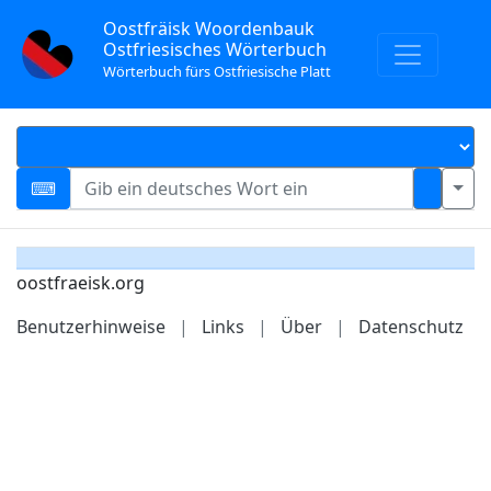
Oostfräisk Woordenbauk
Ostfriesisches Wörterbuch
Wörterbuch fürs Ostfriesische Platt
oostfraeisk.org
Benutzerhinweise
|
Links
|
Über
|
Datenschutz