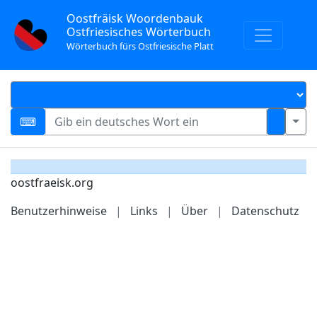
Oostfräisk Woordenbauk
Ostfriesisches Wörterbuch
Wörterbuch fürs Ostfriesische Platt
oostfraeisk.org
Benutzerhinweise
|
Links
|
Über
|
Datenschutz