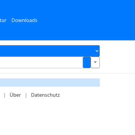
tur
Downloads
|
Über
|
Datenschutz