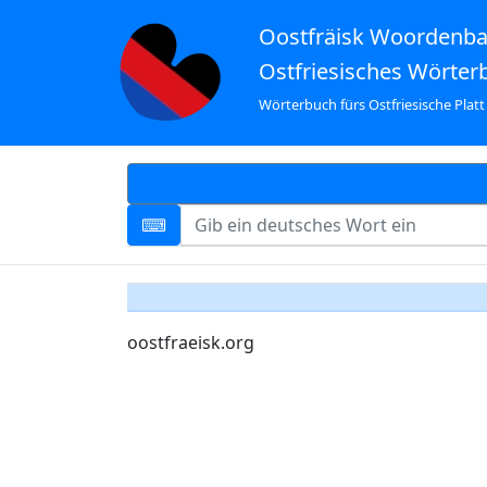
Oostfräisk Woordenb
Ostfriesisches Wörter
Wörterbuch fürs Ostfriesische Platt
oostfraeisk.org