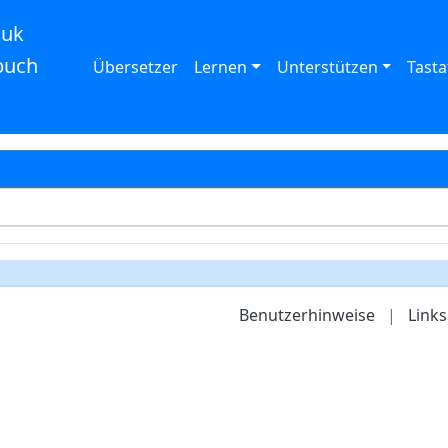
auk
buch
Übersetzer
Lernen
Unterstützen
Tasta
Benutzerhinweise
|
Links