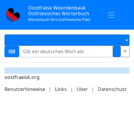
Oostfräisk Woordenbauk
Ostfriesisches Wörterbuch
Wörterbuch fürs Ostfriesische Platt
oostfraeisk.org
Benutzerhinweise
|
Links
|
Über
|
Datenschutz