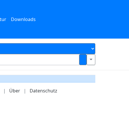
tur
Downloads
|
Über
|
Datenschutz