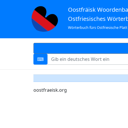
Oostfräisk Woordenb
Ostfriesisches Wörter
Wörterbuch fürs Ostfriesische Platt
oostfraeisk.org