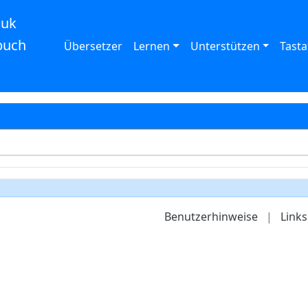
auk
buch
Übersetzer
Lernen
Unterstützen
Tasta
Benutzerhinweise
|
Links