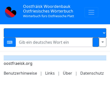
Oostfräisk Woordenbauk
Ostfriesisches Wörterbuch
Wörterbuch fürs Ostfriesische Platt
oostfraeisk.org
Benutzerhinweise
|
Links
|
Über
|
Datenschutz