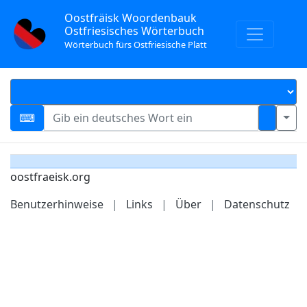
Oostfräisk Woordenbauk
Ostfriesisches Wörterbuch
Wörterbuch fürs Ostfriesische Platt
oostfraeisk.org
Benutzerhinweise
|
Links
|
Über
|
Datenschutz