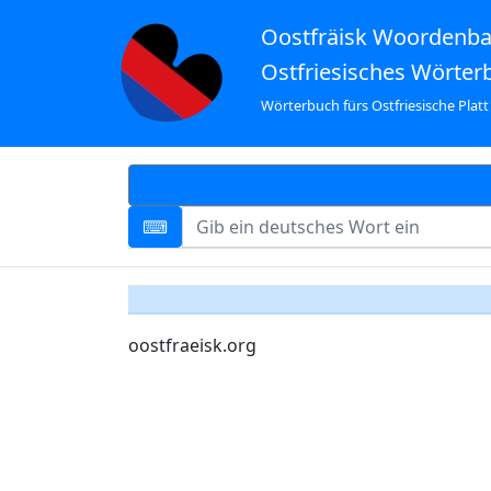
Oostfräisk Woordenb
Ostfriesisches Wörter
Wörterbuch fürs Ostfriesische Platt
oostfraeisk.org