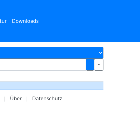
tur
Downloads
|
Über
|
Datenschutz