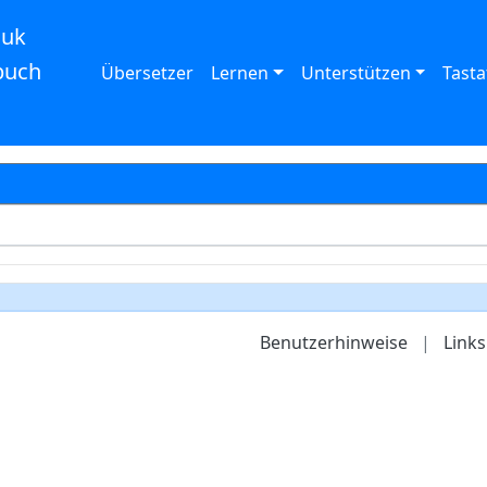
auk
buch
Übersetzer
Lernen
Unterstützen
Tasta
Benutzerhinweise
|
Links