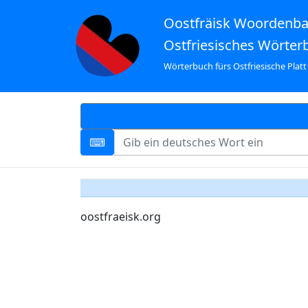
Oostfräisk Woordenb
Ostfriesisches Wörter
Wörterbuch fürs Ostfriesische Platt
oostfraeisk.org