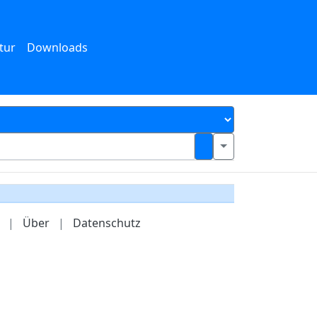
tur
Downloads
|
Über
|
Datenschutz