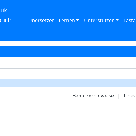
auk
buch
Übersetzer
Lernen
Unterstützen
Tasta
Benutzerhinweise
|
Links